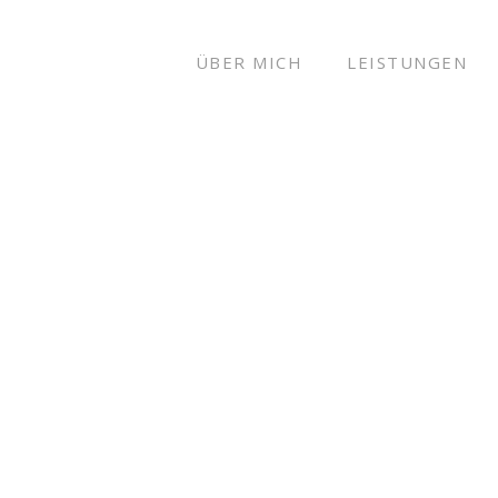
ÜBER MICH
LEISTUNGEN